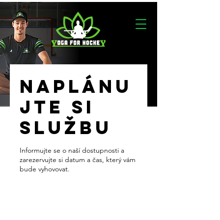
Naplánu
jte si
službu
Informujte se o naší dostupnosti a
zarezervujte si datum a čas, který vám
bude vyhovovat.