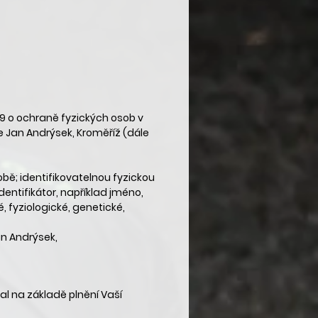
9 o ochraně fyzických osob v
e Jan Andrýsek, Kroměříž (dále
bě; identifikovatelnou fyzickou
dentifikátor, například jméno,
é, fyziologické, genetické,
an Andrýsek,
al na základě plnění Vaší