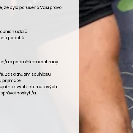
, že bylo porušeno Vaší právo
sobních údajů.
tinné podobě.
men/a s podmínkami ochrany
ře. Zaškrtnutím souhlasu
 přijímáte.
ejní na svých internetových
správci poskytl/a.