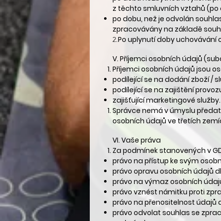
z těchto smluvních vztahů (po 
po dobu, než je odvolán souhlas
zpracovávány na základě souh
Po uplynutí doby uchovávání
2.
V.
Příjemci osobních údajů (su
Příjemci osobních údajů jsou o
podílející se na dodání zboží / 
podílející se na zajištění provoz
zajišťující marketingové služby.
Správce nemá v úmyslu předat 
osobních údajů ve třetích zemí
VI.
Vaše práva
Za podmínek stanovených v G
právo na přístup ke svým osobn
právo opravu osobních údajů dle
právo na výmaz osobních údajů d
právo vznést námitku proti zpra
právo na přenositelnost údajů dl
právo odvolat souhlas se zprac