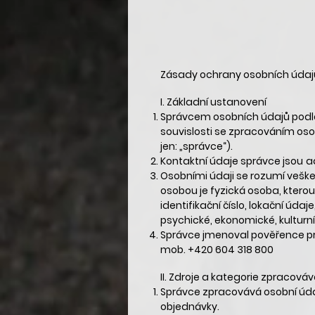
Zásady ochrany osobních údaj
I.
Základní ustanovení
Správcem osobních údajů podle 
souvislosti se zpracováním oso
jen: „správce“).
Kontaktní údaje správce jsou
a
Osobními údaji se rozumí vešker
osobou je fyzická osoba, kterou
identifikační číslo, lokační údaj
psychické, ekonomické, kulturní
Správce jmenoval pověřence pr
mob. +420 604 318 800
II.
Zdroje a kategorie zpracová
Správce zpracovává osobní údaje
objednávky.