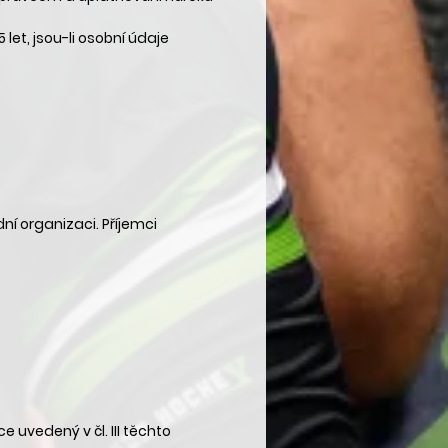
let, jsou-li osobní údaje
í organizaci. Příjemci
uvedený v čl. III těchto