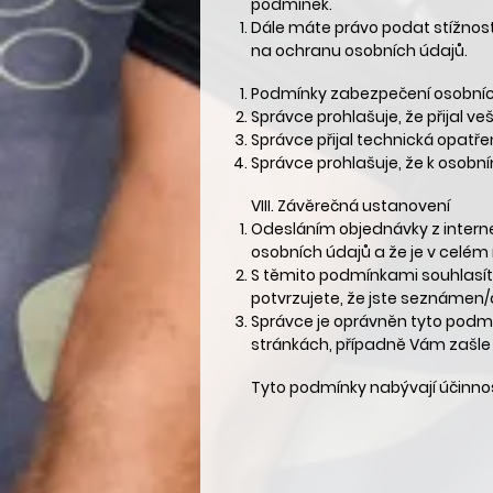
podmínek.
Dále máte právo podat stížnost
na ochranu osobních údajů.
Podmínky zabezpečení osobníc
Správce prohlašuje, že přijal 
Správce přijal technická opatře
Správce prohlašuje, že k osobn
VIII.
Závěrečná ustanovení
Odesláním objednávky z intern
osobních údajů a že je v celém 
S těmito podmínkami souhlasít
potvrzujete, že jste seznámen/
Správce je oprávněn tyto podm
stránkách, případně Vám zašle 
Tyto podmínky nabývají účinnos