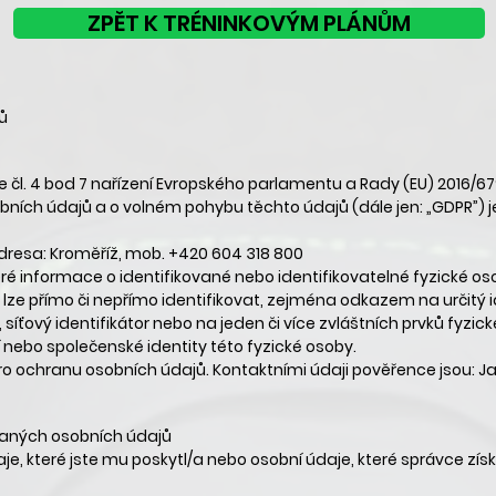
ZPĚT K TRÉNINKOVÝM PLÁNŮM
ů
čl. 4 bod 7 nařízení Evropského parlamentu a Rady (EU) 2016/67
bních údajů a o volném pohybu těchto údajů (dále jen: „GDPR”) j
dresa: Kroměříž, mob. +420 604 318 800
é informace o identifikované nebo identifikovatelné fyzické oso
 lze přímo či nepřímo identifikovat, zejména odkazem na určitý i
e, síťový identifikátor nebo na jeden či více zvláštních prvků fyzick
 nebo společenské identity této fyzické osoby.
o ochranu osobních údajů. Kontaktními údaji pověřence jsou: J
vaných osobních údajů
, které jste mu poskytl/a nebo osobní údaje, které správce získ