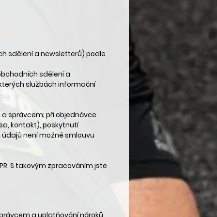
h sdělení a newsletterů) podle
obchodních sdělení a
některých službách informační
i a správcem; při objednávce
a, kontakt), poskytnutí
h údajů není možné smlouvu
PR. S takovým zpracováním jste
 správcem a uplatňování nároků