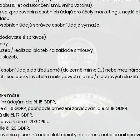
dobu 15 let od ukončení smluvního vztahu).
 se zpracováním osobních údajů pro účely marketingu, nejdéle 5 
lasu.
 osobních údajů správce osobní údaje vymaže.
bdodavatelé správce)
soby
služeb / realizaci plateb na základě smlouvy,
u služeb,
osobní údaje do třetí země (do země mimo EU) nebo mezinárodn
ch jsou poskytovatelé mailingových služeb / cloudových služeb.
DPR máte
ím údajům dle čl. 15 GDPR,
 čl. 16 GDPR, popřípadě omezení zpracování dle čl. 18 GDPR.
le čl. 17 GDPR.
cování dle čl. 21 GDPR a
e čl. 20 GDPR.
ováním písemně nebo elektronicky na adresu nebo email správce 