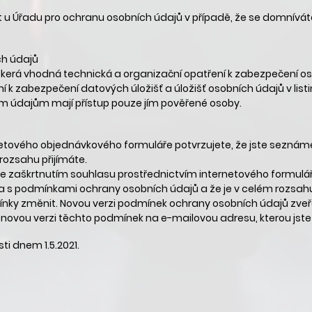
 u Úřadu pro ochranu osobních údajů v případě, že se domníváte
h údajů
veškerá vhodná technická a organizační opatření k zabezpečení o
ní k zabezpečení datových úložišť a úložišť osobních údajů v lis
ím údajům mají přístup pouze jím pověřené osoby.
etového objednávkového formuláře potvrzujete, že jste sezná
rozsahu přijímáte.
e zaškrtnutím souhlasu prostřednictvím internetového formulá
a s podmínkami ochrany osobních údajů a že je v celém rozsahu
ínky změnit. Novou verzi podmínek ochrany osobních údajů zveř
novou verzi těchto podmínek na e-mailovou adresu, kterou jste 
ti dnem 1.5.2021.