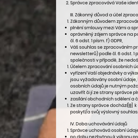
Správce zpracovává Vaše identi
III.
Zákonný důvod a účel zpraco
Zákonným důvodem zpracování
plnění smlouvy mezi Vámi a sprá
oprávněný zájem správce na po
čl. 6 odst. 1 písm. f) GDPR,
Váš souhlas se zpracováním pr
newsletterů) podle čl. 6 odst. 1
společnosti v případě, že nedoš
Účelem zpracování osobních úd
vyřízení Vaší objednávky a výk
jsou vyžadovány osobní údaje, 
osobních údajů je nutným poža
uzavřít či jí ze strany správce pln
zasílání obchodních sdělení a č
Ze strany správce dochází
[8]
k 
poskytl/a svůj výslovný souhlas
IV.
Doba uchovávání údajů
Správce uchovává osobní údaj
po dobu nezbytnou k výkonu pr