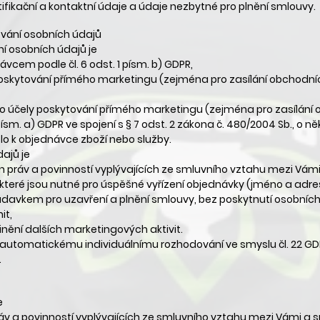
fikační a kontaktní údaje a údaje nezbytné pro plnění smlouvy.
vání osobních údajů
 osobních údajů je
vcem podle čl. 6 odst. 1 písm. b) GDPR,
skytování přímého marketingu (zejména pro zasílání obchodníc
o účely poskytování přímého marketingu (zejména pro zasílání 
 písm. a) GDPR ve spojení s § 7 odst. 2 zákona č. 480/2004 Sb., o 
lo k objednávce zboží nebo služby.
ajů je
on práv a povinností vyplývajících ze smluvního vztahu mezi Vám
které jsou nutné pro úspěšné vyřízení objednávky (jméno a adres
davkem pro uzavření a plnění smlouvy, bez poskytnutí osobníc
it,
inění dalších marketingových aktivit.
automatickému individuálnímu rozhodování ve smyslu čl. 22 GD
.
e
áv a povinností vyplývajících ze smluvního vztahu mezi Vámi a