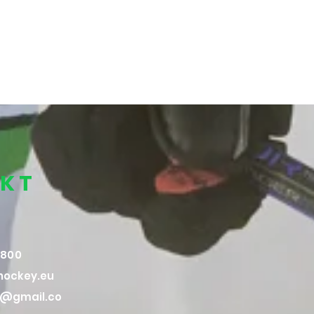
KT
8 800
ockey.eu
a@gmail.co