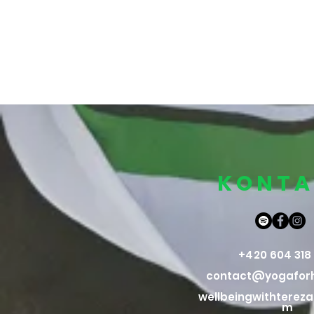
KONTA
​​+420 604 31
contact@yogaforh
wellbeingwithterez
m